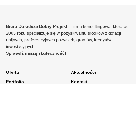
Biuro Doradcze Dobry Projekt
– firma konsultingowa, która od
2005 roku specjalizuje się w pozyskiwaniu środków z dotacji
unijnych, preferencyjnych pożyczek, grantów, kredytów
inwestycyjnych.
Sprawdź naszą skuteczność!
Oferta
Aktualności
Portfolio
Kontakt
O nas
BIURO DORADCZE
DOBRY PROJEKT
Biuro w Opolu: