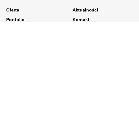
Oferta
Aktualności
Portfolio
Kontakt
O nas
BIURO DORADCZE
DOBRY PROJEKT
Biuro w Opolu:
Ul. Kępska 2
45-129 Opole