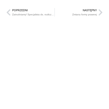
POPRZEDNI
NASTĘPNY
Zatrudniamy! Specjalista ds. rozliczeń projektów unijnych- praca Opole
Zmiana formy prawnej