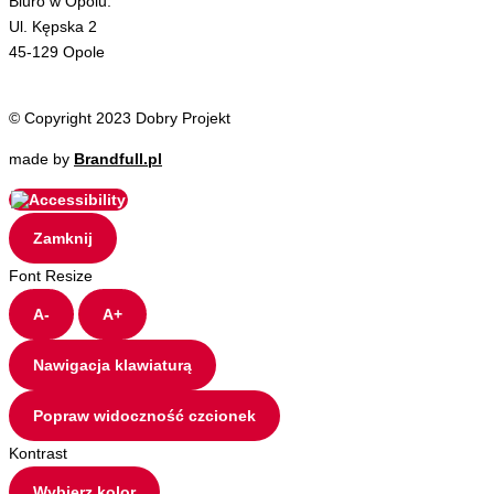
Biuro w Opolu:
Ul. Kępska 2
45-129 Opole
© Copyright 2023 Dobry Projekt
made by
Brandfull.pl
Zamknij
Font Resize
A-
A+
Nawigacja klawiaturą
Popraw widoczność czcionek
Kontrast
Wybierz kolor