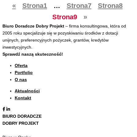
«
Strona
1
…
Strona
7
Strona
8
Strona
9
»
Biuro Doradcze Dobry Projekt
– firma konsultingowa, która od
2005 roku specjalizuje się w pozyskiwaniu środków z dotacji
unijnych, preferencyjnych pożyczek, grantów, kredytów
inwestycyjnych.
Sprawdź naszą skuteczność!
Oferta
Portfolio
O nas
Aktualności
Kontakt
BIURO DORADCZE
DOBRY PROJEKT