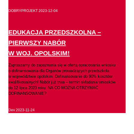
Czytaj całość >
DOBRYPROJEKT
2023-12-04
EDUKACJA PRZEDSZKOLNA –
PIERWSZY NABÓR
W WOJ. OPOLSKIM!
Zapraszamy do zapoznania się w ofertą opracowania wniosku
o dofinansowania dla Organów prowadzących przedszkola
w województwie opolskim. Dofinansowanie do 90% kosztów
kwalifikowalnych! Nabór już trwa – termin składania wniosków
do 12 lipca 2023 roku. NA CO MOŻNA OTRZYMAĆ
DOFINANSOWANIE?
Czytaj całość >
Dev
2023-11-24