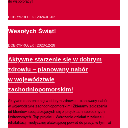
do współpracy!
Czytaj całość >
DOBRYPROJEKT
2024-01-02
Wesołych Świąt!
Czytaj całość >
DOBRYPROJEKT
2023-12-28
Aktywne starzenie się w dobrym
zdrowiu – planowany nabór
w województwie
zachodniopomorskim!
Aktywne starzenie się w dobrym zdrowiu – planowany nabór
w województwie zachodniopomorskim! Zbieramy zgłoszenia
od klientów specjalizujących się z projektach społecznych
i zdrowotnych. Typ projektu: Wdrożenie działań z zakresu
rehabilitacji medycznej ułatwiającej powrót do pracy, w tym: a)